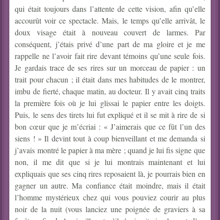
qui était toujours dans l’attente de cette vision, afin qu’elle
accourût voir ce spectacle. Mais, le temps qu’elle arrivât, le
doux visage était à nouveau couvert de larmes. Par
conséquent, j’étais privé d’une part de ma gloire et je me
rappelle ne l’avoir fait rire devant témoins qu’une seule fois.
Je gardais trace de ses rires sur un morceau de papier : un
trait pour chacun ; il était dans mes habitudes de le montrer,
imbu de fierté, chaque matin, au docteur. Il y avait cinq traits
la première fois où je lui glissai le papier entre les doigts.
Puis, le sens des tirets lui fut expliqué et il se mit à rire de si
bon cœur que je m’écriai : « J’aimerais que ce fût l’un des
siens ! » Il devint tout à coup bienveillant et me demanda si
j’avais montré le papier à ma mère ; quand je lui fis signe que
non, il me dit que si je lui montrais maintenant et lui
expliquais que ses cinq rires reposaient là, je pourrais bien en
gagner un autre. Ma confiance était moindre, mais il était
l’homme mystérieux chez qui vous pouviez courir au plus
noir de la nuit (vous lanciez une poignée de graviers à sa