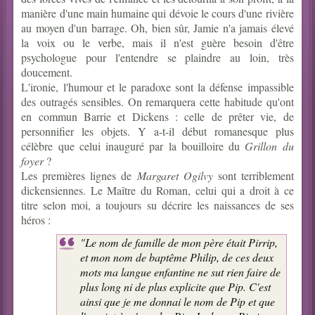
manière d'une main humaine qui dévoie le cours d'une rivière
au moyen d'un barrage. Oh, bien sûr, Jamie n'a jamais élevé
la voix ou le verbe, mais il n'est guère besoin d'être
psychologue pour l'entendre se plaindre au loin, très
doucement.
L'ironie, l'humour et le paradoxe sont la défense impassible
des outragés sensibles. On remarquera cette habitude qu'ont
en commun Barrie et Dickens : celle de prêter vie, de
personnifier les objets. Y a-t-il début romanesque plus
célèbre que celui inauguré par la bouilloire du
Grillon du
foyer
?
Les premières lignes de
Margaret Ogilvy
sont terriblement
dickensiennes. Le Maître du Roman, celui qui a droit à ce
titre selon moi, a toujours su décrire les naissances de ses
héros :
"Le nom de famille de mon père était Pirrip,
et mon nom de baptême Philip, de ces deux
mots ma langue enfantine ne sut rien faire de
plus long ni de plus explicite que Pip. C'est
ainsi que je me donnai le nom de Pip et que