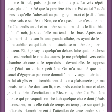
ton me fit mal, puisque je ne répondis pas. La voix répéta
avec plus d’anxiété que la première fois : « Est-ce toi ? ». Je
pensais qu’elle s’adressait au petit garçon mort et je dis d’une
petite voix esseulée : « Non, ce n’est pas lui, ce n’est que moi
! » J’entendis un cri et ma mère se retourna dans le lit et, bien
qu’il fît noir, je sus qu’elle me tendait les bras.
Après ceci,
j’entrepris dans son lit une grande affaire, essayant de le lui
faire oublier- ce qui était mon astucieuse manière de jouer au
docteur. Et, si je voyais quelqu’un dehors faire quelque chose
qui enclenchait le rire des autres, je me précipitais vers cette
chambre obscure et le reproduisait devant elle. Je suppose
que j’étais un curieux petit être. On m’a raconté que mon
souci d’égayer sa personne donnait à mon visage un air tendu
et faisait glisser un tremblement dans ma plaisanterie ; je me
tenais sur la tête dans son lit, mes pieds contre le mur et alors
je criais plein d’excitation : « Riez-vous, mère ? » Peut-être
que ce qui provoquait son rire était quelque chose dont j’étais
inconscient, mais elle riait de temps en temps, ce sur quoi je
m’écriais triomphalement à l’attention de cette tendre sœur,