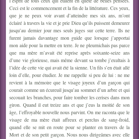
l’esprit de tous ceux qui étaient en quête de belles pensées.
Ceci est le commencement et la fin de la littérature. Ces yeux,
que je ne peux voir avant d’atteindre mes six ans, m’ont
éclairé à travers la vie et je prie Dieu qu’ils puissent demeurer
jusqu’au dernier jour mes seuls juges sur cette terre. Ils ne
furent jamais davantage mon guide que lorsque j’apportai
mon aide pour la mettre en terre. Je ne pleurnichais pas parce
que ma mère m’avait été reprise après soixante-seize ans
d’une vie glorieuse, mais même devant sa tombe j’exultais à
l’idée de cette vie qui avait été la sienne.
Un fils s’en était allé
loin d’elle, pour étudier. Je me rappelle si peu de lui : ne me
revient à la mémoire que le visage joyeux d’un garçon qui
courait comme un écureuil jusqu’au sommet d’un arbre et qui
secouait les branches, pour faire tomber les cerises dans mon
giron. Quand il eut treize ans et que j’eus la moitié de son
âge, l’effroyable nouvelle nous parvint. On me raconta que le
visage de ma mère était affreux et perclus de sang-froid,
quand elle se mit en route pour se planter en travers de la
Mort et de son petit garçon. Nous nous dirigeâmes avec elle