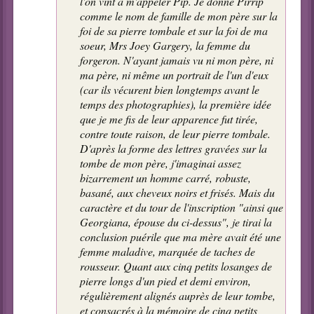
l'on vint à m'appeler Pip. Je donne Pirrip
comme le nom de famille de mon père sur la
foi de sa pierre tombale et sur la foi de ma
soeur, Mrs Joey Gargery, la femme du
forgeron. N'ayant jamais vu ni mon père, ni
ma père, ni même un portrait de l'un d'eux
(car ils vécurent bien longtemps avant le
temps des photographies), la première idée
que je me fis de leur apparence fut tirée,
contre toute raison, de leur pierre tombale.
D'après la forme des lettres gravées sur la
tombe de mon père, j'imaginai assez
bizarrement un homme carré, robuste,
basané, aux cheveux noirs et frisés. Mais du
caractère et du tour de l'inscription "ainsi que
Georgiana, épouse du ci-dessus", je tirai la
conclusion puérile que ma mère avait été une
femme maladive, marquée de taches de
rousseur. Quant aux cinq petits losanges de
pierre longs d'un pied et demi environ,
régulièrement alignés auprès de leur tombe,
et consacrés à la mémoire de cinq petits