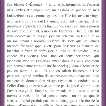
être
blessée !
«Écoutez ! » lui criai-je, triomphal. Et j’écartai
mes jambes et plongeai mes mains dans les poches de mes
knickerbockers et commençai à siffler.
Elle lui survécut vingt-
neuf ans. Elle traversait les années avec tant d’énergie, et ce
jusqu’aux approches de la fin, que vous n’aviez jamais moyen
de savoir où elle était, à moins de l’attraper ! Bien qu’elle fût
frêle désormais, et chaque jour un peu plus, la tenue de sa
maison devint à nouveau célèbre, de sorte que les jeunes
mariées faisaient appel à elle pour observer sa manière de
blanchir le foyer, de défroisser le linge ou de coudre. Il y a
encore des vieilles gens, une ou deux personnes, qui
racontent avec de l’émerveillement dans les yeux comment
elle pouvait cuire vingt-quatre bannocks
[2]
dans l’heure et ne
pas en rater un seul. Et elle en offrait beaucoup ! Elle
partageait grand nombre de ses possessions et avait une jolie
manière de donner. Son visage rayonnait et ondulait sous
l’effet d’une joie excessive, comme par le passé. Ce rire, que
j’avais essayé de forcer si fort, venait de nouveau courir à
travers la maison. Je n’ai jamais entendu un rire tel que le
sien, sauf celui produit par des enfants joyeux : le rire de la
plupart d’entre nous vieillit et s’use en même temps que le