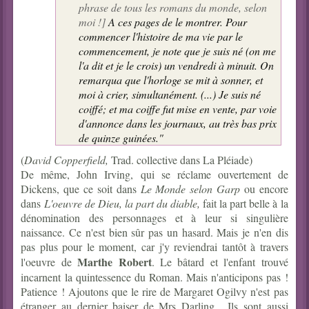
phrase de tous les romans du monde, selon
moi !]
A ces pages de le montrer. Pour
commencer l'histoire de ma vie par le
commencement, je note que je suis né (on me
l'a dit et je le crois) un vendredi à minuit. On
remarqua que l'horloge se mit à sonner, et
moi à crier, simultanément. (...) Je suis né
coiffé; et ma coiffe fut mise en vente, par voie
d'annonce dans les journaux, au très bas prix
de quinze guinées."
(
David Copperfield,
Trad. collective dans La Pléiade)
De même, John Irving, qui se réclame ouvertement de
Dickens, que ce soit dans
Le Monde selon Garp
ou encore
dans
L'oeuvre de Dieu, la part du diable,
fait la part belle à la
dénomination des personnages et à leur si singulière
naissance. Ce n'est bien sûr pas un hasard. Mais je n'en dis
pas plus pour le moment, car j'y reviendrai tantôt à travers
Marthe Robert
l'oeuvre de
. Le bâtard et l'enfant trouvé
incarnent la quintessence du Roman. Mais n'anticipons pas !
Patience ! Ajoutons que le rire de Margaret Ogilvy n'est pas
étranger au dernier baiser de Mrs Darling... Ils sont aussi