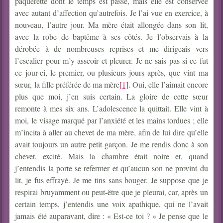
pâquerette dont le temps est passé, mais elle est conservée
avec autant d’affection qu’autrefois. Je l’ai vue en exercice, à
nouveau, l’autre jour.
Ma mère était allongée dans son lit,
avec la robe de baptême à ses côtés. Je l’observais à la
dérobée à de nombreuses reprises et me dirigeais vers
l’escalier pour m’y asseoir et pleurer. Je ne sais pas si ce fut
ce jour-ci, le premier, ou plusieurs jours après, que vint ma
sœur, la fille préférée de ma mère
[1]
. Oui, elle l’aimait encore
plus que moi, j’en suis certain. La gloire de cette sœur
remonte à mes six ans. L’adolescence la quittait. Elle vint à
moi, le visage marqué par l’anxiété et les mains tordues ; elle
m’incita à aller au chevet de ma mère, afin de lui dire qu’elle
avait toujours un autre petit garçon. Je me rendis donc à son
chevet, excité. Mais la chambre était noire et, quand
j’entendis la porte se refermer et qu’aucun son ne provint du
lit, je fus effrayé. Je me tins sans bouger. Je suppose que je
respirai bruyamment ou peut-être que je pleurai, car, après un
certain temps, j’entendis une voix apathique, qui ne l’avait
jamais été auparavant, dire : « Est-ce toi ? » Je pense que le