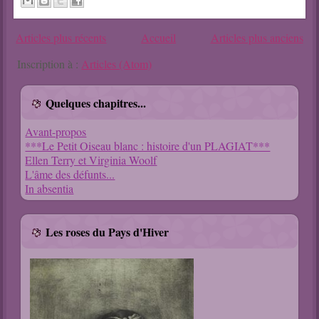
Articles plus récents
Accueil
Articles plus anciens
Inscription à :
Articles (Atom)
Quelques chapitres...
Avant-propos
***Le Petit Oiseau blanc : histoire d'un PLAGIAT***
Ellen Terry et Virginia Woolf
L'âme des défunts...
In absentia
Les roses du Pays d'Hiver