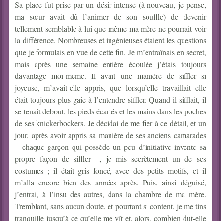
Sa place fut prise par un désir intense (à nouveau, je pense,
ma sœur avait dû l’animer de son souffle) de devenir
tellement semblable à lui que même ma mère ne pourrait voir
la différence. Nombreuses et ingénieuses étaient les questions
que je formulais en vue de cette fin. Je m’entraînais en secret,
mais après une semaine entière écoulée j’étais toujours
davantage moi-même. Il avait une manière de siffler si
joyeuse, m’avait-elle appris, que lorsqu’elle travaillait elle
était toujours plus gaie à l’entendre siffler. Quand il sifflait, il
se tenait debout, les pieds écartés et les mains dans les poches
de ses knickerbockers. Je décidai de me fier à ce détail, et un
jour, après avoir appris sa manière de ses anciens camarades
– chaque garçon qui possède un peu d’initiative invente sa
propre façon de siffler –, je mis secrètement un de ses
costumes ; il était gris foncé, avec des petits motifs, et il
m’alla encore bien des années après. Puis, ainsi déguisé,
j’entrai, à l’insu des autres, dans la chambre de ma mère.
Tremblant, sans aucun doute, et
pourtant si content, je me tins
tranquille
jusqu’à ce qu’elle me vît et, alors,
combien dut-elle