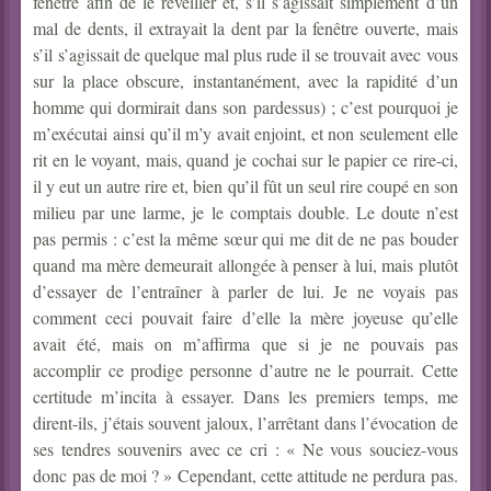
fenêtre afin de le réveiller et, s’il s’agissait simplement d’un
mal de dents, il extrayait la dent par la fenêtre ouverte, mais
s’il s’agissait de quelque mal plus rude il se trouvait avec vous
sur la place obscure, instantanément, avec la rapidité d’un
homme qui dormirait dans son pardessus) ; c’est pourquoi je
m’exécutai ainsi qu’il m’y avait enjoint, et non seulement elle
rit en le voyant, mais,
quand je cochai sur le papier ce rire-ci,
il y eut un autre rire et, bien qu’il fût un seul rire coupé en son
milieu par une larme, je le comptais double.
Le doute n’est
pas permis : c’est la même sœur qui me dit de ne pas bouder
quand ma mère demeurait allongée à penser à lui, mais plutôt
d’essayer de l’entraîner à parler de lui. Je ne voyais pas
comment ceci pouvait faire d’elle la mère joyeuse qu’elle
avait été, mais on m’affirma que si je ne pouvais pas
accomplir ce prodige personne d’autre ne le pourrait. Cette
certitude m’incita à essayer. Dans les premiers temps, me
dirent-ils, j’étais souvent jaloux, l’arrêtant dans l’évocation de
ses tendres souvenirs avec ce cri : « Ne vous souciez-vous
donc pas de moi ? » Cependant, cette attitude ne perdura pas.