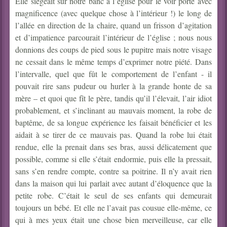
Elle siégeait sur notre banc à l’église pour le voir porté avec
magnificence (avec quelque chose à l’intérieur !) le long de
l’allée en direction de la chaire, quand un frisson d’agitation
et d’impatience parcourait l’intérieur de l’église ; nous nous
donnions des coups de pied sous le pupitre mais notre visage
ne cessait dans le même temps d’exprimer notre piété. Dans
l’intervalle, quel que fût le comportement de l’enfant -
il
pouvait rire sans pudeur ou hurler à la grande honte de sa
mère – et quoi que fît le père, tandis qu’il l’élevait, l’air idiot
probablement, et s’inclinant au mauvais moment, la robe de
baptême, de sa longue expérience les faisait bénéficier et les
aidait à se tirer de ce mauvais pas. Quand la robe lui était
rendue, elle la prenait dans ses bras, aussi délicatement que
possible, comme si elle s’était endormie, puis elle la pressait,
sans s’en rendre compte, contre sa poitrine. Il n’y avait rien
dans la maison qui lui parlait avec autant d’éloquence que la
petite robe. C’était le seul de ses enfants qui demeurait
toujours un bébé. Et elle ne l’avait pas cousue elle-même, ce
qui à mes yeux était une chose bien merveilleuse, car elle