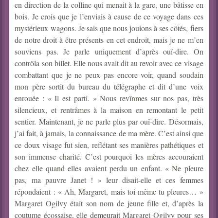
en direction de la colline qui menait à la gare, une bâtisse en
bois. Je crois que je l’enviais à cause de ce voyage dans ces
mystérieux wagons. Je sais que nous jouions à ses côtés, fiers
de notre droit à être présents en cet endroit, mais je ne m’en
souviens pas. Je parle uniquement d’après ouï-dire. On
contrôla son billet. Elle nous avait dit au revoir avec ce visage
combattant que je ne peux pas encore voir, quand soudain
mon père sortit du bureau du télégraphe et dit d’une voix
enrouée : « Il est parti. » Nous revînmes sur nos pas, très
silencieux, et rentrâmes à la maison en remontant le petit
sentier. Maintenant, je ne parle plus par ouï-dire. Désormais,
j’ai fait, à jamais, la connaissance de ma mère.
C’est ainsi que
ce doux visage fut sien, reflétant ses manières pathétiques et
son immense charité. C’est pourquoi les mères accouraient
chez elle quand elles avaient perdu un enfant. « Ne pleure
pas, ma pauvre Janet ! » leur disait-elle et ces femmes
répondaient : « Ah, Margaret, mais toi-même tu pleures… »
Margaret Ogilvy était son nom de jeune fille et, d’après la
coutume écossaise, elle demeurait Margaret Ogilvy pour ses