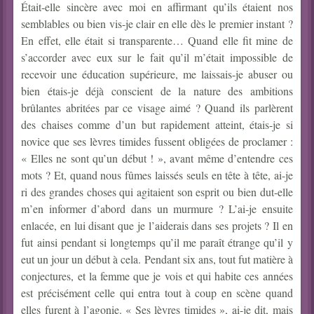
Était-elle sincère avec moi en affirmant qu’ils étaient nos
semblables ou bien vis-je clair en elle dès le premier instant ?
En effet, elle était si transparente… Quand elle fit mine de
s’accorder avec eux sur le fait qu’il m’était impossible de
recevoir une éducation supérieure, me laissais-je abuser ou
bien étais-je déjà conscient de la nature des ambitions
brûlantes abritées par ce visage aimé ? Quand ils parlèrent
des chaises comme d’un but rapidement atteint, étais-je si
novice que ses lèvres timides fussent obligées de proclamer :
« Elles ne sont qu’un début ! », avant même d’entendre ces
mots ? Et, quand nous fûmes laissés seuls en tête à tête, ai-je
ri des grandes choses qui agitaient son esprit ou bien dut-elle
m’en informer d’abord dans un murmure ? L’ai-je ensuite
enlacée, en lui disant que je l’aiderais dans ses projets ? Il en
fut ainsi pendant si longtemps qu’il me paraît étrange qu’il y
eut un jour un début à cela.
Pendant six ans, tout fut matière à
conjectures, et la femme que je vois et qui habite ces années
est précisément celle qui entra tout à coup en scène quand
elles furent à l’agonie. « Ses lèvres timides », ai-je dit, mais