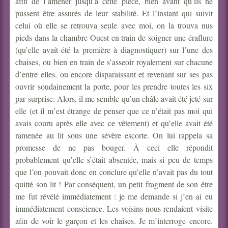
afin de l’amener jusqu’à cette pièce, bien avant qu’ils ne
pussent être assurés de leur stabilité. Et l’instant qui suivit
celui où elle se retrouva seule avec moi, on la trouva nus
pieds dans la chambre Ouest en train de soigner une éraflure
(qu’elle avait été la première à diagnostiquer) sur l’une des
chaises, ou bien en train de s’asseoir royalement sur chacune
d’entre elles, ou encore disparaissant et revenant sur ses pas
ouvrir soudainement la porte, pour les prendre toutes les six
par surprise. Alors, il me semble qu’un châle avait été jeté sur
elle (et il m’est étrange de penser que ce n’était pas moi qui
avais couru après elle avec ce vêtement) et qu’elle avait été
ramenée au lit sous une sévère escorte. On lui rappela sa
promesse de ne pas bouger. À ceci elle répondit
probablement qu’elle s’était absentée, mais si peu de temps
que l’on pouvait donc en conclure qu’elle n’avait pas du tout
quitté son lit ! Par conséquent, un petit fragment de son être
me fut révélé immédiatement : je me demande si j’en ai eu
immédiatement conscience. Les voisins nous rendaient visite
afin de voir le garçon et les chaises. Je m’interroge encore.