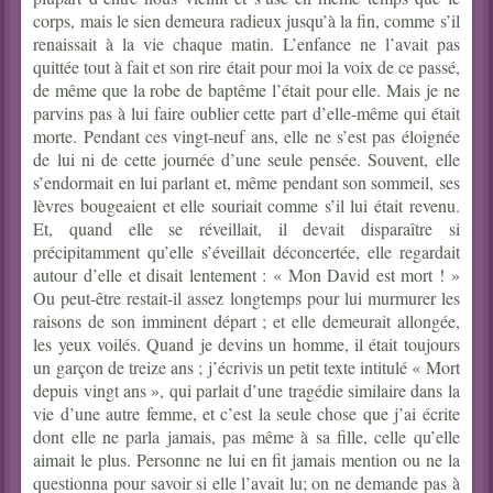
corps, mais le sien demeura radieux jusqu’à la fin, comme s’il
renaissait à la vie chaque matin. L’enfance ne l’avait pas
quittée tout à fait et son rire était pour moi la voix de ce passé,
de même que la robe de baptême l’était pour elle. Mais je ne
parvins pas à lui faire oublier cette part d’elle-même qui était
morte. Pendant ces vingt-neuf ans, elle ne s’est pas éloignée
de lui ni de cette journée d’une seule pensée. Souvent, elle
s’endormait en lui parlant et, même pendant son sommeil, ses
lèvres bougeaient et elle souriait comme s’il lui était revenu.
Et, quand elle se réveillait, il devait disparaître si
précipitamment qu’elle s’éveillait déconcertée, elle regardait
autour d’elle et disait lentement : « Mon David est mort ! »
Ou peut-être restait-il assez longtemps pour lui murmurer les
raisons de son imminent départ ; et elle demeurait allongée,
les yeux voilés. Quand je devins un homme, il était toujours
un garçon de treize ans ; j’écrivis un petit texte intitulé « Mort
depuis vingt ans », qui parlait d’une tragédie similaire dans la
vie d’une autre femme, et c’est la seule chose que j’ai écrite
dont elle ne parla jamais, pas même à sa fille, celle qu’elle
aimait le plus. Personne ne lui en fit jamais mention ou ne la
questionna pour savoir si elle l’avait lu; on ne demande pas à