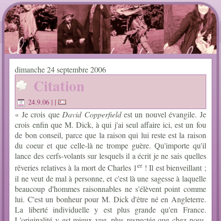
dimanche 24 septembre 2006
Citation
24.9.06
| |
« Je crois que
David Copperfield
est un nouvel évangile. Je
crois enfin que M. Dick, à qui j'ai seul affaire ici, est un fou
de bon conseil, parce que la raison qui lui reste est la raison
du coeur et que celle-là ne trompe guère. Qu'importe qu'il
lance des cerfs-volants sur lesquels il a écrit je ne sais quelles
er
rêveries relatives à la mort de Charles 1
! Il est bienveillant ;
il ne veut de mal à personne, et c'est là une sagesse à laquelle
beaucoup d'hommes raisonnables ne s'élèvent point comme
lui. C'est un bonheur pour M. Dick d'être né en Angleterre.
La liberté individuelle y est plus grande qu'en France.
L'originalité y est mieux vue, plus respectée que chez nous.