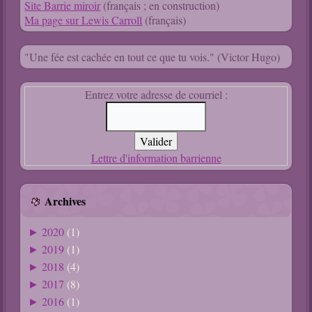
Site Barrie miroir
(français ; en construction)
Ma page sur Lewis Carroll
(français)
"Une fée est cachée en tout ce que tu vois." (Victor Hugo)
Entrez votre adresse de courriel :
Lettre d'information barrienne
Archives
2020
(1)
►
2019
(1)
►
2018
(4)
►
2017
(8)
►
2016
(1)
►