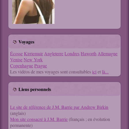
Voyages
Écosse
Kirriemuir
Angleterre
Londres
Haworth
Allemagne
Venise
New York
Copenhague
Prague
Les vidéos de mes voyages sont consultables
ici
et
là...
Liens personnels
Le site de référence de J.M. Barrie par Andrew Birkin
(anglais)
Mon site consacré à J.M. Barrie
(français ; en évolution
permanente)