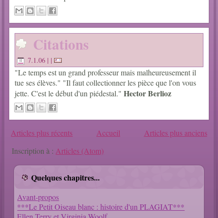
Citations
7.1.06
| |
"Le temps est un grand professeur mais malheureusement il
tue ses élèves."
"Il faut collectionner les pièce que l'on vous
Hector Berlioz
jette. C'est le début d'un piédestal."
Articles plus récents
Accueil
Articles plus anciens
Inscription à :
Articles (Atom)
Quelques chapitres...
Avant-propos
***Le Petit Oiseau blanc : histoire d'un PLAGIAT***
Ellen Terry et Virginia Woolf