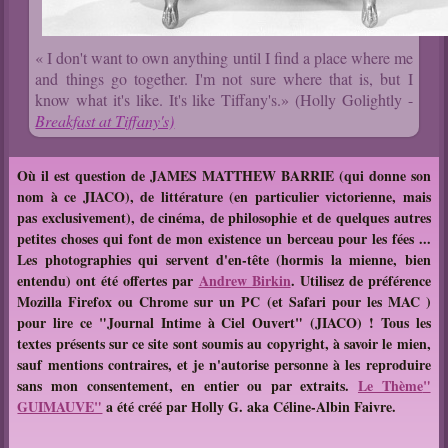
« I don't want to own anything until I find a place where me
and things go together. I'm not sure where that is, but I
know what it's like. It's like Tiffany's.» (Holly Golightly -
Breakfast at Tiffany's)
Où il est question de JAMES MATTHEW BARRIE (qui donne son
nom à ce JIACO), de littérature (en particulier victorienne, mais
pas exclusivement), de cinéma, de philosophie et de quelques autres
petites choses qui font de mon existence un berceau pour les fées ...
Les photographies qui servent d'en-tête (hormis la mienne, bien
entendu) ont été offertes par
Andrew Birkin
. Utilisez de préférence
Mozilla Firefox ou Chrome sur un PC (et Safari pour les MAC )
pour lire ce "Journal Intime à Ciel Ouvert" (JIACO) !
T
ous les
textes présents sur ce site sont soumis au copyright, à savoir le mien,
sauf mentions contraires, et je n'autorise personne à les reproduire
sans mon consentement, en entier ou par extraits.
Le Thème
"
GUIMAUVE"
a été créé par Holly G. aka Céline-Albin Faivre.