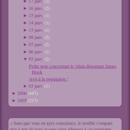
17 janv.
(2)
►
16 janv.
(2)
►
15 janv.
(1)
►
14 janv.
(1)
►
13 janv.
(1)
►
08 janv.
(2)
►
07 janv.
(2)
►
06 janv.
(1)
►
05 janv.
(2)
▼
Petite note concernant le vilain dénommé James
Hook
Avis à la population !
03 janv.
(1)
►
2006
(447)
►
2005
(217)
►
« Sans que vous en ayez conscience, le trouble s’empare
peu à peu de vous et vous vous adressez à ces revenants,