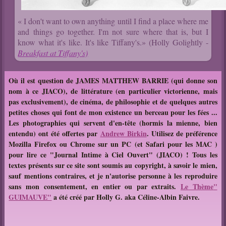
« I don't want to own anything until I find a place where me
and things go together. I'm not sure where that is, but I
know what it's like. It's like Tiffany's.» (Holly Golightly -
Breakfast at Tiffany's)
Où il est question de JAMES MATTHEW BARRIE (qui donne son
nom à ce JIACO), de littérature (en particulier victorienne, mais
pas exclusivement), de cinéma, de philosophie et de quelques autres
petites choses qui font de mon existence un berceau pour les fées ...
Les photographies qui servent d'en-tête (hormis la mienne, bien
entendu) ont été offertes par
Andrew Birkin
. Utilisez de préférence
Mozilla Firefox ou Chrome sur un PC (et Safari pour les MAC )
pour lire ce "Journal Intime à Ciel Ouvert" (JIACO) !
T
ous les
textes présents sur ce site sont soumis au copyright, à savoir le mien,
sauf mentions contraires, et je n'autorise personne à les reproduire
sans mon consentement, en entier ou par extraits.
Le Thème
"
GUIMAUVE"
a été créé par Holly G. aka Céline-Albin Faivre.