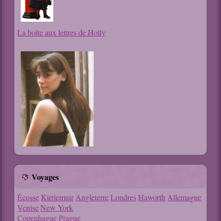
La boîte aux lettres de Holly
Voyages
Écosse
Kirriemuir
Angleterre
Londres
Haworth
Allemagne
Venise
New York
Copenhague
Prague