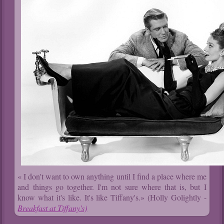
« I don't want to own anything until I find a place where me
and things go together. I'm not sure where that is, but I
know what it's like. It's like Tiffany's.» (Holly Golightly -
Breakfast at Tiffany's)