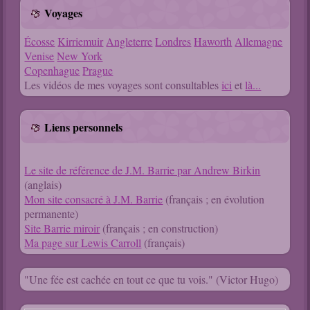
Voyages
Écosse
Kirriemuir
Angleterre
Londres
Haworth
Allemagne
Venise
New York
Copenhague
Prague
Les vidéos de mes voyages sont consultables
ici
et
là...
Liens personnels
Le site de référence de J.M. Barrie par Andrew Birkin
(anglais)
Mon site consacré à J.M. Barrie
(français ; en évolution
permanente)
Site Barrie miroir
(français ; en construction)
Ma page sur Lewis Carroll
(français)
"Une fée est cachée en tout ce que tu vois." (Victor Hugo)