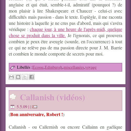
anglaise et qui était, semble-t-il, admiratif (pourquoi ?) de
mon plaisir à lire Shakespeare et Chaucer - celui-ci avec
difficultés mais passion - dans le texte. Espiègle, il me raconta
une histoire à laquelle je ne crus pas d'abord, mais qui s'avéra
véridique :
chaque jour, à une heure de l'après-midi, quelque
chose se produit dans la ville.
Je l'ignorais, ce qui prouvera
combien je peux être aveugle (sourde, en l'occurrence) à tout
ce qui ne relève pas de ma passion directe pour J. M. Barrie
et combien le monde comporte de secrets pour moi.
Libellés :
Ecosse
,
Edinburgh
,
miscellanées
,
voyage
Callanish (vidéos)
5.5.09
| |
Bon anniversaire, Robert !
(
)
Callanish - ou Callernish ou encore Callainn en gaélique