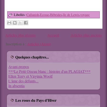
Libellés :
Callanish
,
Ecosse
,
Hébrides
,
île de Lewis
,
voyage
Articles plus récents
Accueil
Articles plus anciens
Inscription à :
Articles (Atom)
Quelques chapitres...
Avant-propos
***Le Petit Oiseau blanc : histoire d'un PLAGIAT***
Ellen Terry et Virginia Woolf
L'âme des défunts...
In absentia
Les roses du Pays d'Hiver