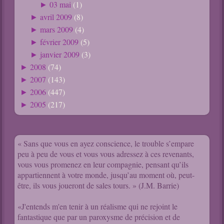
03 mai
(1)
►
avril 2009
(8)
►
mars 2009
(4)
►
février 2009
(5)
►
janvier 2009
(3)
►
2008
(74)
►
2007
(143)
►
2006
(447)
►
2005
(217)
►
« Sans que vous en ayez conscience, le trouble s’empare
peu à peu de vous et vous vous adressez à ces revenants,
vous vous promenez en leur compagnie, pensant qu’ils
appartiennent à votre monde, jusqu’au moment où, peut-
être, ils vous joueront de sales tours. » (J.M. Barrie)
«J'entends m'en tenir à un réalisme qui ne rejoint le
fantastique que par un paroxysme de précision et de