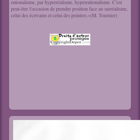
rationalisme, par hyperréalisme, hyperrationalisme. C'est
peut-être l'occasion de prendre position face au surréalisme,
celui des écrivains et celui des peintres.»(M. Tournier)