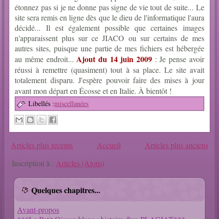
étonnez pas si je ne donne pas signe de vie tout de suite... Le
site sera remis en ligne dès que le dieu de l'informatique l'aura
décidé... Il est également possible que certaines images
n'apparaissent plus sur ce JIACO ou sur certains de mes
autres sites, puisque une partie de mes fichiers est hébergée
Ajout du 14 juin 2009
au même endroit...
: Je pense avoir
réussi à remettre (quasiment) tout à sa place. Le site avait
totalement disparu. J'espère pouvoir faire des mises à jour
avant mon départ en Écosse et en Italie. À bientôt !
Libellés :
miscellanées
Articles plus récents
Accueil
Articles plus anciens
Inscription à :
Articles (Atom)
Quelques chapitres...
Avant-propos