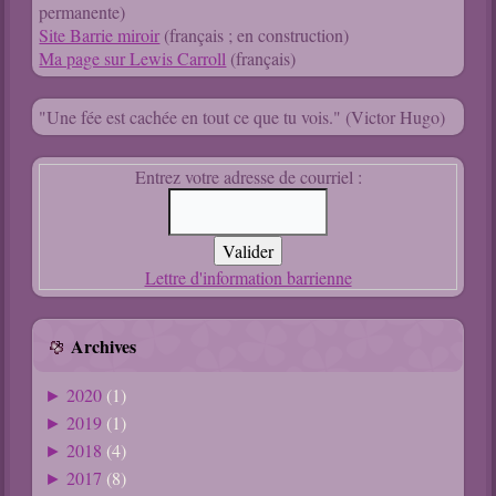
permanente)
Site Barrie miroir
(français ; en construction)
Ma page sur Lewis Carroll
(français)
"Une fée est cachée en tout ce que tu vois." (Victor Hugo)
Entrez votre adresse de courriel :
Lettre d'information barrienne
Archives
2020
(1)
►
2019
(1)
►
2018
(4)
►
2017
(8)
►