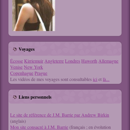
Voyages
Écosse
Kirriemuir
Angleterre
Londres
Haworth
Allemagne
Venise
New York
Copenhague
Prague
Les vidéos de mes voyages sont consultables
ici
et
là...
Liens personnels
Le site de référence de J.M. Barrie par Andrew Birkin
(anglais)
Mon site consacré à J.M. Barrie
(français ; en évolution