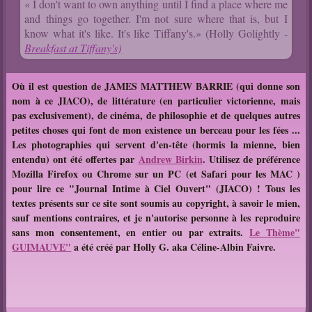
« I don't want to own anything until I find a place where me
and things go together. I'm not sure where that is, but I
know what it's like. It's like Tiffany's.» (Holly Golightly -
Breakfast at Tiffany's)
Où il est question de JAMES MATTHEW BARRIE (qui donne son
nom à ce JIACO), de littérature (en particulier victorienne, mais
pas exclusivement), de cinéma, de philosophie et de quelques autres
petites choses qui font de mon existence un berceau pour les fées ...
Les photographies qui servent d'en-tête (hormis la mienne, bien
entendu) ont été offertes par
Andrew Birkin
. Utilisez de préférence
Mozilla Firefox ou Chrome sur un PC (et Safari pour les MAC )
pour lire ce "Journal Intime à Ciel Ouvert" (JIACO) !
T
ous les
textes présents sur ce site sont soumis au copyright, à savoir le mien,
sauf mentions contraires, et je n'autorise personne à les reproduire
sans mon consentement, en entier ou par extraits.
Le Thème
"
GUIMAUVE"
a été créé par Holly G. aka Céline-Albin Faivre.