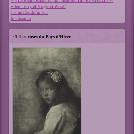
***Le Petit Oiseau blanc : histoire d'un PLAGIAT***
Ellen Terry et Virginia Woolf
L'âme des défunts...
In absentia
Les roses du Pays d'Hiver