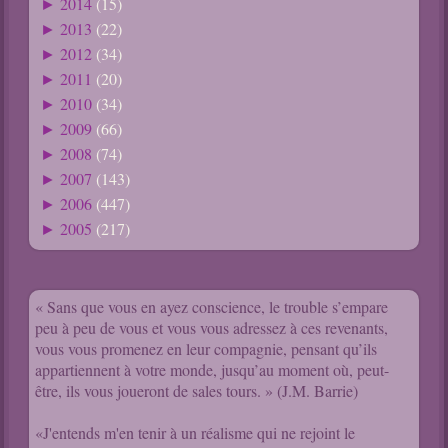
2014
(15)
►
2013
(22)
►
2012
(34)
►
2011
(20)
►
2010
(34)
►
2009
(66)
►
2008
(74)
►
2007
(143)
►
2006
(447)
►
2005
(217)
►
« Sans que vous en ayez conscience, le trouble s’empare
peu à peu de vous et vous vous adressez à ces revenants,
vous vous promenez en leur compagnie, pensant qu’ils
appartiennent à votre monde, jusqu’au moment où, peut-
être, ils vous joueront de sales tours. » (J.M. Barrie)
«J'entends m'en tenir à un réalisme qui ne rejoint le