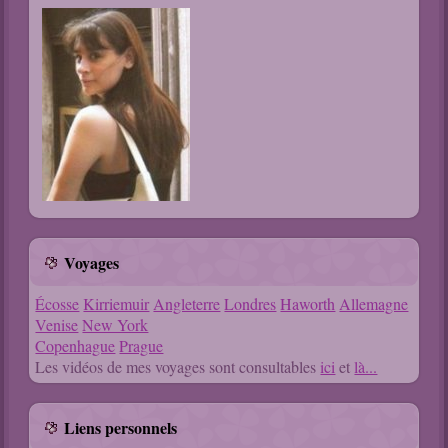
Voyages
Écosse
Kirriemuir
Angleterre
Londres
Haworth
Allemagne
Venise
New York
Copenhague
Prague
Les vidéos de mes voyages sont consultables
ici
et
là...
Liens personnels