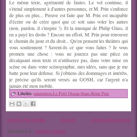
Le même texte, agrémenté de fautes. Le vol continue, il
s'étend simplement à d'autres personnes, et M. Prin s'enfonce
de plus en plus... Preuve est faite que M. Prin est incapable
d'écrire ou de créer quoi que ce soit sans voler les autres
(non, pardon, il s'inspire !). Et la musique de Philip Glass, il
en a payé les droits ? Encore un effort, M. Prin pour retrouver
le chemin du juste et du droit... Qu'en pensent les théâtres qui
vous soutiennent ? Savent-ils ce que vous faites ? Je vous
promets une chose : vous ne jouerez pas une pièce en
décalquant mon texte et n'utiliserez pas, dans votre mise en
scène ou dans votre scénographie, mes idées, sans que je me
batte pour leur défense. Si j'obtiens des dommages et intérêts,
je précise qu'ils seront versés au GOSH, car l'argent n'a
jamais été mon mobile.
Libellés :
adaptation
,
Le Petit Oiseau blanc
,
Rémi Prin
Articles plus récents
Accueil
Articles plus anciens
Inscription à :
Articles (Atom)