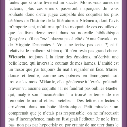
fautes que si votre livre est un succès. Moins vous aurez de
lecteurs, plus ces erreurs passeront inaperçues. Je vous
souhaite donc d'être jugée coupable des coquilles les plus
Siréneau
célèbres de l'histoire de la littérature. »
, dont l’avis
m’importe tant, m’affirma qu’il se moquait de ces coquilles et
que le livre demeurerait dans sa nouvelle bibliothèque
(j’espère qu’il ne
"me"
placera pas à côté d’Anna Gavalda ou
de Virginie Despentes ! Vous ne feriez pas cela ?) et il
relativisa le malheur, si bien qu’il n’en resta pas grand-chose.
Wictoria
, toujours à la fleur des émotions, m’écrivit une
belle lettre, qui inversa le courant de mes larmes. L’amitié est
Marie
un trésor que j’ai toujours du mal à regarder en face.
,
douce et tendre, comme ses poèmes en témoignent, sut
Mélanie
trouver les mots.
, elle, généreuse à l’excès, prétendit
Gaëlle
n’avoir vu aucune coquille ! Il ne faudrait pas oublier
,
qui, malgré son "incarcération", a trouvé le temps de me
remonter le moral et les bretelles ! Des lettres de lecteurs
on
arrivèrent, dans ma boîte électronique. Petit miracle :
comprenait que je n’étais pas responsable, on ne m’accusait
pas d’incompétence, mais on fustigeait l’éditeur. Je ne le ferai
pas, non pas par hypocrisie ou par crainte de me tirer dans le