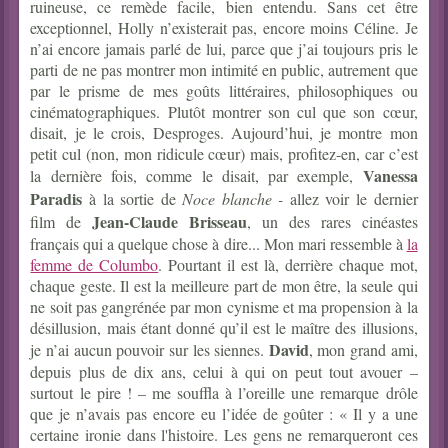
ruineuse, ce remède facile, bien entendu. Sans cet être
exceptionnel, Holly n’existerait pas, encore moins Céline. Je
n’ai encore jamais parlé de lui, parce que j’ai toujours pris le
parti de ne pas montrer mon intimité en public, autrement que
par le prisme de mes goûts littéraires, philosophiques ou
cinématographiques. Plutôt montrer son cul que son cœur,
disait, je le crois, Desproges. Aujourd’hui, je montre mon
petit cul (non, mon ridicule cœur) mais, profitez-en, car c’est
Vanessa
la dernière fois, comme le disait, par exemple,
Paradis
à la sortie de
Noce blanche -
allez voir le dernier
Jean-Claude
Brisseau
film de
, un des rares cinéastes
français qui a quelque chose à dire... Mon mari ressemble à
la
femme de Columbo
. Pourtant il est là, derrière chaque mot,
chaque geste. Il est la meilleure part de mon être, la seule qui
ne soit pas gangrénée par mon cynisme et ma propension à la
désillusion, mais étant donné qu’il est le maître des illusions,
David
je n’ai aucun pouvoir sur les siennes.
, mon grand ami,
depuis plus de dix ans, celui à qui on peut tout avouer –
surtout le pire ! – me souffla à l’oreille une remarque drôle
que je n’avais pas encore eu l’idée de goûter : « Il y a une
certaine ironie dans l'histoire. Les gens ne remarqueront ces