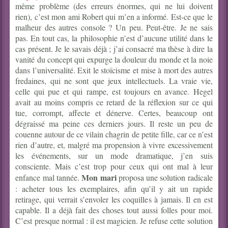
même problème (des erreurs énormes, qui ne lui doivent
rien), c’est mon ami Robert qui m’en a informé. Est-ce que le
malheur des autres console ? Un peu. Peut-être. Je ne sais
pas. En tout cas, la philosophie n’est d’aucune utilité dans le
cas présent. Je le savais déjà ; j’ai consacré ma thèse à dire la
vanité du concept qui expurge la douleur du monde et la noie
dans l’universalité. Exit le stoïcisme et mise à mort des autres
fredaines, qui ne sont que jeux intellectuels. La vraie vie,
celle qui pue et qui rampe, est toujours en avance. Hegel
avait au moins compris ce retard de la réflexion sur ce qui
tue, corrompt, affecte et dénerve. Certes, beaucoup ont
dégraissé ma peine ces derniers jours. Il reste un peu de
couenne autour de ce vilain chagrin de petite fille, car ce n’est
rien d’autre, et, malgré ma propension à vivre excessivement
les événements, sur un mode dramatique, j’en suis
consciente. Mais c’est trop pour ceux qui ont mal à leur
Mon mari
enfance mal tannée.
proposa une solution radicale
: acheter tous les exemplaires, afin qu’il y ait un rapide
retirage, qui verrait s’envoler les coquilles à jamais. Il en est
capable. Il a déjà fait des choses tout aussi folles pour moi.
C’est presque normal : il est magicien. Je refuse cette solution