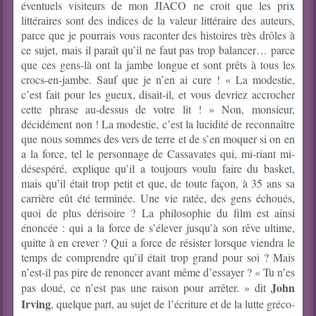
éventuels visiteurs de mon JIACO ne croit que les prix
littéraires sont des indices de la valeur littéraire des auteurs,
parce que je pourrais vous raconter des histoires très drôles à
ce sujet, mais il paraît qu’il ne faut pas trop balancer… parce
que ces gens-là ont la jambe longue et sont prêts à tous les
crocs-en-jambe. Sauf que je n’en ai cure ! « La modestie,
c’est fait pour les gueux, disait-il, et vous devriez accrocher
cette phrase au-dessus de votre lit ! » Non, monsieur,
décidément non ! La modestie, c’est la lucidité de reconnaître
que nous sommes des vers de terre et de s’en moquer si on en
a la force, tel le personnage de Cassavates qui, mi-riant mi-
désespéré, explique qu’il a toujours voulu faire du basket,
mais qu’il était trop petit et que, de toute façon, à 35 ans sa
carrière eût été terminée. Une vie ratée, des gens échoués,
quoi de plus dérisoire ? La philosophie du film est ainsi
énoncée : qui a la force de s’élever jusqu’à son rêve ultime,
quitte à en crever ? Qui a force de résister lorsque viendra le
temps de comprendre qu’il était trop grand pour soi ? Mais
n’est-il pas pire de renoncer avant même d’essayer ? « Tu n’es
John
pas doué, ce n’est pas une raison pour arrêter. » dit
Irving
, quelque part, au sujet de l’écriture et de la lutte gréco-