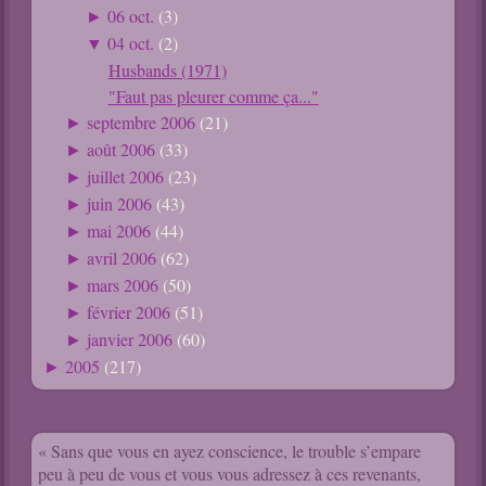
06 oct.
(3)
►
04 oct.
(2)
▼
Husbands (1971)
"Faut pas pleurer comme ça..."
septembre 2006
(21)
►
août 2006
(33)
►
juillet 2006
(23)
►
juin 2006
(43)
►
mai 2006
(44)
►
avril 2006
(62)
►
mars 2006
(50)
►
février 2006
(51)
►
janvier 2006
(60)
►
2005
(217)
►
« Sans que vous en ayez conscience, le trouble s’empare
peu à peu de vous et vous vous adressez à ces revenants,