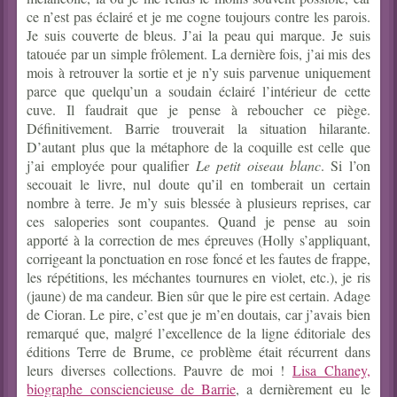
ce n’est pas éclairé et je me cogne toujours contre les parois.
Je suis couverte de bleus. J’ai la peau qui marque. Je suis
tatouée par un simple frôlement. La dernière fois, j’ai mis des
mois à retrouver la sortie et je n’y suis parvenue uniquement
parce que quelqu’un a soudain éclairé l’intérieur de cette
cuve. Il faudrait que je pense à reboucher ce piège.
Définitivement. Barrie trouverait la situation hilarante.
D’autant plus que la métaphore de la coquille est celle que
j’ai employée pour qualifier
Le petit oiseau blanc
. Si l’on
secouait le livre, nul doute qu’il en tomberait un certain
nombre à terre. Je m’y suis blessée à plusieurs reprises, car
ces saloperies sont coupantes. Quand je pense au soin
apporté à la correction de mes épreuves (Holly s’appliquant,
corrigeant la ponctuation en rose foncé et les fautes de frappe,
les répétitions, les méchantes tournures en violet, etc.), je ris
(jaune) de ma candeur. Bien sûr que le pire est certain. Adage
de Cioran. Le pire, c’est que je m’en doutais, car j’avais bien
remarqué que, malgré l’excellence de la ligne éditoriale des
éditions Terre de Brume, ce problème était récurrent dans
leurs diverses collections. Pauvre de moi !
Lisa Chaney,
biographe consciencieuse de Barrie
, a dernièrement eu le