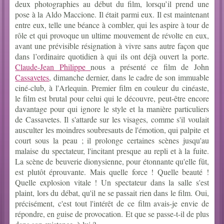
deux photographies au début du film, lorsqu’il prend une
pose à la Aldo Maccione. Il était parmi eux. Il est maintenant
entre eux, telle une béance à combler, qui les aspire à tour de
rôle et qui provoque un ultime mouvement de révolte en eux,
avant une prévisible résignation à vivre sans autre façon que
dans l’ordinaire quotidien à qui ils ont déjà ouvert la porte.
Claude-Jean Philippe
nous a présenté ce film de John
Cassavetes
, dimanche dernier, dans le cadre de son immuable
ciné-club, à l'Arlequin. Premier film en couleur du cinéaste,
le film est brutal pour celui qui le découvre, peut-être encore
davantage pour qui ignore le style et la manière particuliers
de Cassavetes. Il s'attarde sur les visages, comme s'il voulait
ausculter les moindres soubresauts de l'émotion, qui palpite et
court sous la peau ; il prolonge certaines scènes jusqu'au
malaise du spectateur, l'incitant presque au repli et à la fuite.
La scène de beuverie dionysienne, pour étonnante qu'elle fût,
est plutôt éprouvante. Mais quelle force ! Quelle beauté !
Quelle explosion vitale ! Un spectateur dans la salle s'est
plaint, lors du débat, qu'il ne se passait rien dans le film. Oui,
précisément, c'est tout l'intérêt de ce film avais-je envie de
répondre, en guise de provocation. Et que se passe-t-il de plus