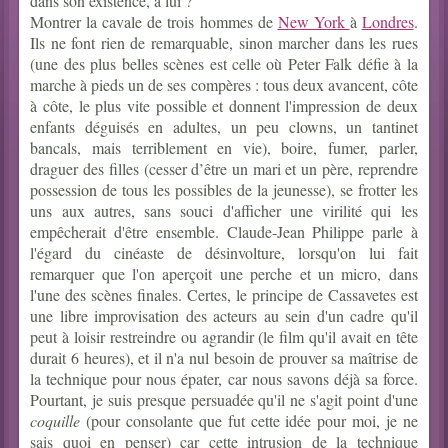
dans son existence, à lui ?
Montrer la cavale de trois hommes de
New York
à
Londres
.
Ils ne font rien de remarquable, sinon marcher dans les rues
(une des plus belles scènes est celle où Peter Falk défie à la
marche à pieds un de ses compères : tous deux avancent, côte
à côte, le plus vite possible et donnent l'impression de deux
enfants déguisés en adultes, un peu clowns, un tantinet
bancals, mais terriblement en vie), boire, fumer, parler,
draguer des filles (cesser d’être un mari et un père, reprendre
possession de tous les possibles de la jeunesse), se frotter les
uns aux autres, sans souci d'afficher une virilité qui les
empêcherait d'être ensemble. Claude-Jean Philippe parle à
l'égard du cinéaste de désinvolture, lorsqu'on lui fait
remarquer que l'on aperçoit une perche et un micro, dans
l'une des scènes finales. Certes, le principe de Cassavetes est
une libre improvisation des acteurs au sein d'un cadre qu'il
peut à loisir restreindre ou agrandir (le film qu'il avait en tête
durait 6 heures), et il n'a nul besoin de prouver sa maîtrise de
la technique pour nous épater, car nous savons déjà sa force.
Pourtant, je suis presque persuadée qu'il ne s'agit point d'une
coquille
(pour consolante que fut cette idée pour moi, je ne
sais quoi en penser) car cette intrusion de la technique