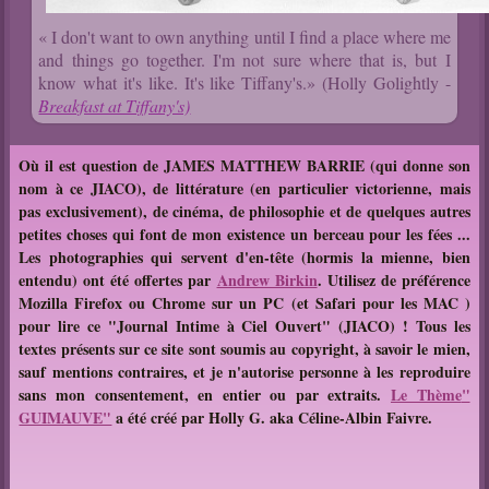
« I don't want to own anything until I find a place where me
and things go together. I'm not sure where that is, but I
know what it's like. It's like Tiffany's.» (Holly Golightly -
Breakfast at Tiffany's)
Où il est question de JAMES MATTHEW BARRIE (qui donne son
nom à ce JIACO), de littérature (en particulier victorienne, mais
pas exclusivement), de cinéma, de philosophie et de quelques autres
petites choses qui font de mon existence un berceau pour les fées ...
Les photographies qui servent d'en-tête (hormis la mienne, bien
entendu) ont été offertes par
Andrew Birkin
. Utilisez de préférence
Mozilla Firefox ou Chrome sur un PC (et Safari pour les MAC )
pour lire ce "Journal Intime à Ciel Ouvert" (JIACO) !
T
ous les
textes présents sur ce site sont soumis au copyright, à savoir le mien,
sauf mentions contraires, et je n'autorise personne à les reproduire
sans mon consentement, en entier ou par extraits.
Le Thème
"
GUIMAUVE"
a été créé par Holly G. aka Céline-Albin Faivre.