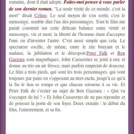
romaine, dont il était adepte.
Faites-moi penser à vous parler
de son dernier roman.
"La seule vérité de ce monde, c'est la
mort" disait
Céline
. Le seul moyen de s'en sortir, c'est le
mensonge, semble dire l'un des personnages. Tout le film me
paraît construit sur cette délicate balance entre vérité et
mensonge, vie et mort, la liberté de l'homme étant d'accepter
l'une ou d'inventer l'autre. C'est aussi simple que cela. Le
spectateur oscille, de même, entre le rire bruyant et le
malaise, la jubilation et le désespoir.
Peter Falk
et
Ben
Gazzara
sont magnifiques. John Cassavetes se joint à eux et
donne au trio un air féroce, mais parfois empreint de douceur.
Le film a trois pieds, qui sont les trois personnages, qui vont
toujours par paire en s’opposant au tiers exclu, jusqu’à ce qu’à
la fin le lien se rompe et que chacun retourne à sa vie. Et
Peter Falk de s’écrier au sujet de Ben Gazzara : « Qui va
s’occuper de lui ? » Et John Cassavetes de ne pas répondre et
de pousser la porte de son foyer. Deux extraits : le début du
film, l'enterrement, et sa fin.