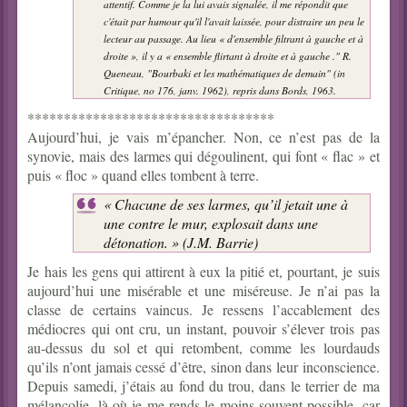
attentif. Comme je la lui avais signalée, il me répondit que
c'était par humour qu'il l'avait laissée, pour distraire un peu le
lecteur au passage. Au lieu « d'ensemble filtrant à gauche et à
droite », il y a « ensemble flirtant à droite et à gauche ." R.
Queneau, "Bourbaki et les mathématiques de demain" (in
Critique
, no 176, janv. 1962), repris dans
Bords
, 1963.
**********************************
Aujourd’hui, je vais m’épancher. Non, ce n’est pas de la
synovie, mais des larmes qui dégoulinent, qui font « flac » et
puis « floc » quand elles tombent à terre.
« Chacune de ses larmes, qu’il jetait une à
une contre le mur, explosait dans une
détonation. » (J.M. Barrie)
Je hais les gens qui attirent à eux la pitié et, pourtant, je suis
aujourd’hui une misérable et une miséreuse. Je n’ai pas la
classe de certains vaincus. Je ressens l’accablement des
médiocres qui ont cru, un instant, pouvoir s’élever trois pas
au-dessus du sol et qui retombent, comme les lourdauds
qu’ils n’ont jamais cessé d’être, sinon dans leur inconscience.
Depuis samedi, j’étais au fond du trou, dans le terrier de ma
mélancolie, là où je me rends le moins souvent possible, car