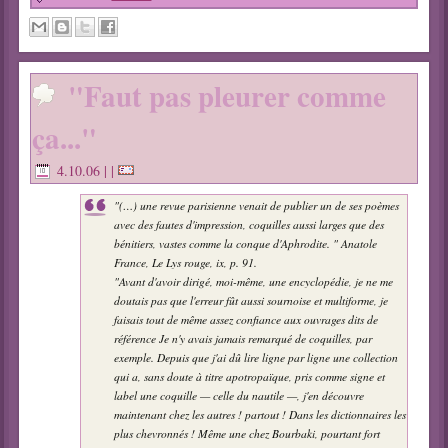
"Faut pas pleurer comme
ça..."
4.10.06
| |
"(…) une revue parisienne venait de publier un de ses poèmes
avec des fautes d'impression, coquilles aussi larges que des
bénitiers, vastes comme la conque d'Aphrodite. " Anatole
France,
Le Lys rouge
, ix, p. 91.
"Avant d'avoir dirigé, moi-même, une encyclopédie, je ne me
doutais pas que l'erreur fût aussi sournoise et multiforme, je
faisais tout de même assez confiance aux ouvrages dits
de
référence
Je n'y avais jamais remarqué de coquilles, par
exemple. Depuis que j'ai dû lire ligne par ligne une collection
qui a, sans doute à titre apotropaïque, pris comme signe et
label une coquille — celle du nautile —, j'en découvre
maintenant chez les autres ! partout ! Dans les dictionnaires les
plus chevronnés ! Même une chez Bourbaki, pourtant fort