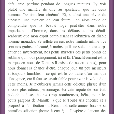
défaillante perdure pendant de longues minutes. J'y vois
plutôt une manière de dire au spectateur que les deux
hommes "se font leur cinéma". Et, si c’est une bévue du
cinéaste, une manière de jean foutre, j’en alors envie de
comprendre que la beauté loge peut-être dans notre
imperfection d’homme, dans les défauts et les détails
scabreux que mon esprit complaisant et leibnizien en diable
nomme monades. Se reflète en eux notre finitude infinie ; ce
sont nos grains de beauté, à moins qu’ils ne soient notre corps
entier et, inversement, nos petits miracles ces petits points de
sublime qui nous poinçonnent, ici et là. L’inachèvement est la
marque en nous de Dieu, s’Il existe (je ne crois pas), pour
nous donner la chance d’être, chaque jour, un peu meilleurs
et toujours humbles – ce qui est le contraire d’un manque
d’exigence, car il faut se savoir faible pour avoir la volonté de
l’être moins. Je n’oublierai jamais cette odieuse phrase d’un
encore plus odieux personnage, écrivain réputé de son état,
pédophile à ses heures (trop nombreuses, hélas, pour les
petits garçons de Manille !) que le Tout-Paris encense et a
proposé à l’attribution du Renaudot, cette année, lors de sa
première sélection (honte à eux !)… J’espère qu’aucun des