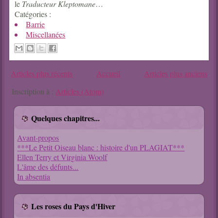
le
Traducteur Kleptomane
…
Catégories :
Barrie
Miscellanées
Articles plus récents
Accueil
Articles plus anciens
Inscription à :
Articles (Atom)
Quelques chapitres...
Avant-propos
***Le Petit Oiseau blanc : histoire d'un PLAGIAT***
Ellen Terry et Virginia Woolf
L'âme des défunts...
In absentia
Les roses du Pays d'Hiver