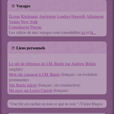
Voyages
Écosse
Kirriemuir
Angleterre
Londres
Haworth
Allemagne
Venise
New York
Copenhague
Prague
Les vidéos de mes voyages sont consultables
ici
et
là...
Liens personnels
Le site de référence de J.M. Barrie par Andrew Birkin
(anglais)
Mon site consacré à J.M. Barrie
(français ; en évolution
permanente)
Site Barrie miroir
(français ; en construction)
Ma page sur Lewis Carroll
(français)
"Une fée est cachée en tout ce que tu vois." (Victor Hugo)