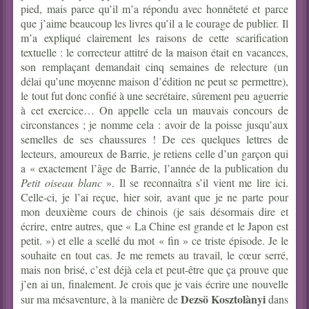
pied, mais parce qu’il m’a répondu avec honnêteté et parce
que j’aime beaucoup les livres qu’il a le courage de publier. Il
m’a expliqué clairement les raisons de cette scarification
textuelle : le correcteur attitré de la maison était en vacances,
son remplaçant demandait cinq semaines de relecture (un
délai qu’une moyenne maison d’édition ne peut se permettre),
le tout fut donc confié à une secrétaire, sûrement peu aguerrie
à cet exercice… On appelle cela un mauvais concours de
circonstances ; je nomme cela : avoir de la poisse jusqu’aux
semelles de ses chaussures ! De ces quelques lettres de
lecteurs, amoureux de Barrie, je retiens celle d’un garçon qui
a « exactement l’âge de Barrie, l’année de la publication du
Petit oiseau blanc
». Il se reconnaîtra s’il vient me lire ici.
Celle-ci, je l’ai reçue, hier soir, avant que je ne parte pour
mon deuxième cours de chinois (je sais désormais dire et
écrire, entre autres, que « La Chine est grande et le Japon est
petit. ») et elle a scellé du mot « fin » ce triste épisode. Je le
souhaite en tout cas. Je me remets au travail, le cœur serré,
mais non brisé, c’est déjà cela et peut-être que ça prouve que
j’en ai un, finalement. Je crois que je vais écrire une nouvelle
Dezsö Kosztolànyi
sur ma mésaventure, à la manière de
dans