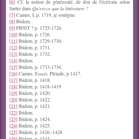
[6]
Cf. la notion de générosité, de don de l'écrivain selon
Sartre dans
Qu'est-ce que la littérature ?
[7]
Camus, I, p. 1719, je souligne.
[8]
Ibidem.
[9]
PJFDT ? p. 1725-1726.
[10]
Ibidem, p. 1726.
[11]
Ibidem, p. 1729-1730.
[12]
Ibidem, p. 1731.
[13]
Ibidem, p. 1732.
[14]
Ibidem.
[15]
Ibidem, p. 1733-1734.
[16]
Camus,
Essais
, Pléiade, p.1417.
[17]
Ibidem, p. 1418.
[18]
Ibidem, p. 1418-1419.
[19]
Ibidem, p. 1420.
[20]
Ibidem, p. 1422.
[21]
Ibidem, p. 1423.
[22]
Ibidem.
[23]
Ibidem, p. 1424.
[24]
Ibidem, p. 1425.
[25]
Ibidem, p. 1426.-1428
[26]
Ibidem, p. 1343.