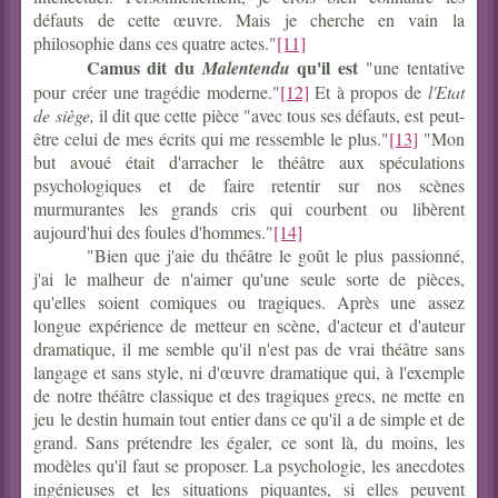
défauts de cette œuvre. Mais je cherche en vain la
philosophie dans ces quatre actes."
[11]
Camus dit du
qu'il est
Malentendu
"une tentative
pour créer une tragédie moderne."
[12]
Et à propos de
l'Etat
de siège,
il dit que cette pièce "avec tous ses défauts, est peut-
être celui de mes écrits qui me ressemble le plus."
[13]
"Mon
but avoué était d'arracher le théâtre aux spéculations
psychologiques et de faire retentir sur nos scènes
murmurantes les grands cris qui courbent ou libèrent
aujourd'hui des foules d'hommes."
[14]
"Bien que j'aie du théâtre le goût le plus passionné,
j'ai le malheur de n'aimer qu'une seule sorte de pièces,
qu'elles soient comiques ou tragiques. Après une assez
longue expérience de metteur en scène, d'acteur et d'auteur
dramatique, il me semble qu'il n'est pas de vrai théâtre sans
langage et sans style, ni d'œuvre dramatique qui, à l'exemple
de notre théâtre classique et des tragiques grecs, ne mette en
jeu le destin humain tout entier dans ce qu'il a de simple et de
grand. Sans prétendre les égaler, ce sont là, du moins, les
modèles qu'il faut se proposer. La psychologie, les anecdotes
ingénieuses et les situations piquantes, si elles peuvent