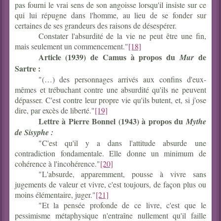
pas fourni le vrai sens de son angoisse lorsqu'il insiste sur ce
qui lui répugne dans l'homme, au lieu de se fonder sur
certaines de ses grandeurs des raisons de désespérer.
Constater l'absurdité de la vie ne peut être une fin,
mais seulement un commencement."
[18]
Article (1939) de Camus à propos du
de
Mur
Sartre :
"(…) des personnages arrivés aux confins d'eux-
mêmes et trébuchant contre une absurdité qu'ils ne peuvent
dépasser. C'est contre leur propre vie qu'ils butent, et, si j'ose
dire, par excès de liberté."
[19]
Lettre à Pierre Bonnel (1943) à propos du
Mythe
de Sisyphe :
"C'est qu'il y a dans l'attitude absurde une
contradiction fondamentale. Elle donne un minimum de
cohérence à l'incohérence."
[20]
"L'absurde, apparemment, pousse à vivre sans
jugements de valeur et vivre, c'est toujours, de façon plus ou
moins élémentaire, juger."
[21]
"Et la pensée profonde de ce livre, c'est que le
pessimisme métaphysique n'entraîne nullement qu'il faille