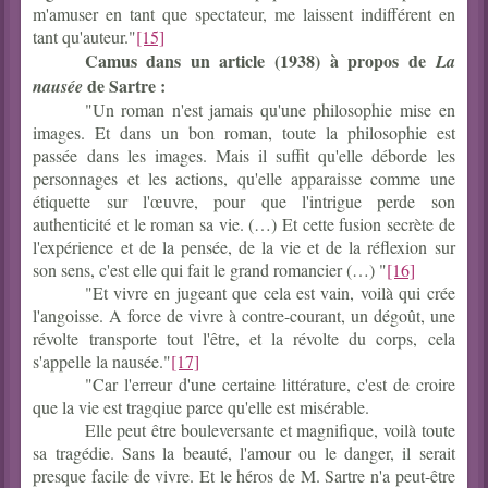
m'amuser en tant que spectateur, me laissent indifférent en
tant qu'auteur."
[15]
Camus dans un article (1938) à propos de
La
de Sartre :
nausée
"Un roman n'est jamais qu'une philosophie mise en
images. Et dans un bon roman, toute la philosophie est
passée dans les images. Mais il suffit qu'elle déborde les
personnages et les actions, qu'elle apparaisse comme une
étiquette sur l'œuvre, pour que l'intrigue perde son
authenticité et le roman sa vie. (…) Et cette fusion secrète de
l'expérience et de la pensée, de la vie et de la réflexion sur
son sens, c'est elle qui fait le grand romancier (…) "
[16]
"Et vivre en jugeant que cela est vain, voilà qui crée
l'angoisse. A force de vivre à contre-courant, un dégoût, une
révolte transporte tout l'être, et la révolte du corps, cela
s'appelle la nausée."
[17]
"Car l'erreur d'une certaine littérature, c'est de croire
que la vie est tragqiue parce qu'elle est misérable.
Elle peut être bouleversante et magnifique, voilà toute
sa tragédie. Sans la beauté, l'amour ou le danger, il serait
presque facile de vivre. Et le héros de M. Sartre n'a peut-être