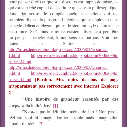
pour penser droit) et que son discours est impressionniste, ce
qui est le péché capital de l'écriture qui se veut philosophique,
donc rigoureuse. Je compile quelques citations qui me
semblent dignes du plus grand intérêt et qui se déploient dans
ce style délicat et élégant qui est le sien, un style d'humaniste
en somme. Si Camus se refuse existentialiste, c'est peut-être
un peu par aveuglement, à mon sens en tout cas. Voir mes
notes sur Sartre ici :
http://rosesdedecembre.blogspot.com/2006/03/le-sursis-
1.html
http://rosesdedecembre.blogspot.com/2006/03/le-
sursis-2.html
http://rosesdedecembre.blogspot.com/2006/03/le-sursis-
3.html
http://rosesdedecembre.blogspot.com/2006/03/le-
[Pardon. Mes notes de bas de page
sursis-4.html
n'apparaissent pas correctement avec Internet Explorer
!]
--------------------------------------------------------
"Une histoire de grandeur racontée par des
corps, voilà le théâtre."
[1]
"N'est-ce pas la définition même de l'art ? Non pas le
réel tout seul, ni l'imagination toute seule, mais l'imagination
à partir du réel."
[2]