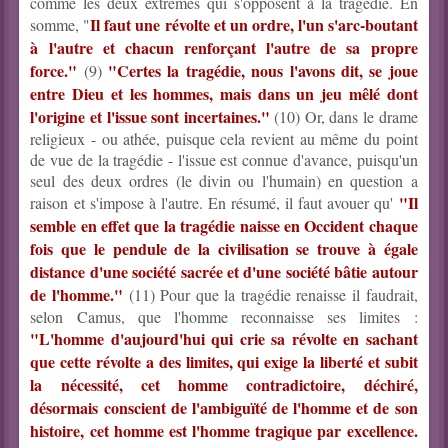
comme les deux extrêmes qui s'opposent à la tragédie. En
Il faut une révolte et un ordre, l'un s'arc-boutant
somme, "
à l'autre et chacun renforçant l'autre de sa propre
force."
"
Certes la tragédie, nous l'avons dit, se joue
(9)
entre Dieu et les hommes, mais dans un jeu mêlé dont
l'origine et l'issue sont incertaines."
(10) Or, dans le drame
religieux - ou athée, puisque cela revient au même du point
de vue de la tragédie - l'issue est connue d'avance, puisqu'un
seul des deux ordres (le divin ou l'humain) en question a
"Il
raison et s'impose à l'autre. En résumé, il faut avouer qu'
semble en effet que la tragédie naisse en Occident chaque
fois que le pendule de la civilisation se trouve à égale
distance d'une société sacrée et d'une société bâtie autour
de l'homme."
(11) Pour que la tragédie renaisse il faudrait,
selon Camus, que l'homme reconnaisse ses limites :
"L'homme d'aujourd'hui qui crie sa révolte en sachant
que cette révolte a des limites, qui exige la liberté et subit
la nécessité, cet homme contradictoire, déchiré,
désormais conscient de l'ambiguïté de l'homme et de son
histoire, cet homme est l'homme tragique par excellence.