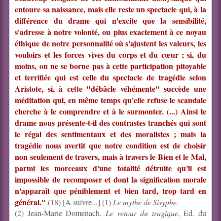
entoure sa naissance, mais elle reste un spectacle qui, à la
différence du drame qui n'excite que la sensibilité,
s'adresse à notre volonté, ou plus exactement à ce noyau
éthique de notre personnalité où s'ajustent les valeurs, les
vouloirs et les forces vives du corps et du cœur ; si, du
moins, on ne se borne pas à cette participation pitoyable
et terrifiée qui est celle du spectacle de tragédie selon
Aristote, si, à cette "débâcle véhémente" succède une
méditation qui, en même temps qu'elle refuse le scandale
cherche à le comprendre et à le surmonter. (...)
Ainsi le
drame nous présente-t-il des contrastes tranchés qui sont
le régal des sentimentaux et des moralistes ; mais la
tragédie nous avertit que notre condition est de choisir
non seulement de travers, mais à travers le Bien et le Mal,
parmi les morceaux d'une totalité détruite qu'il est
impossible de recomposer et dont la signification morale
n'apparaît que péniblement et bien tard, trop tard en
général."
(18) [A suivre...] (1)
Le mythe de Sisyphe.
(2) Jean-Marie Domenach,
Le retour du tragique
, Ed. du