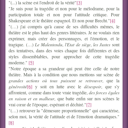
"(...) la scène est l'endroit de la vérité"
[3]
"Je suis pour la tragédie et non pour le mélodrame, pour la
participation totale et non pour l'attitude critique. Pour
Shakespeare et le théâtre espagnol. Et non pour Brecht."
[4]
"(…) j'ai compris qu'à cause de ses difficultés mêmes, le
théâtre est le plus haut des genres littéraires. Je ne voulais rien
exprimer, mais créer des personnages, et l'émotion, et le
tragique. (…)
Le Malentendu
,
l'Etat de siège
,
les Justes
sont
des tentatives, dans des voies chaque fois différentes et des
styles dissemblables, pour approcher de cette tragédie
moderne."
[5]
"Notre époque a sa grandeur qui peut être celle de notre
théâtre. Mais à la condition que nous mettions sur scène de
grandes actions où tous puissent se retrouver
, que la
générosité
[6]
y soit en lutte avec le
désespoir
, que s'y
affrontent, comme dans toute vraie tragédie,
des forces égales
en raison et en malheur
, que batte enfin sur nos scènes le
vrai cœur de l'époque, espérant et déchiré."
[7]
"(…) retrouver la "démesure proportionnelle" qui caractérise,
selon moi, la vérité de l'attitude et de l'émotion dramatiques."
[8]