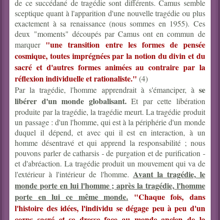
de ce succédané de tragédie sont différents. Camus semble
sceptique quant à l'apparition d'une nouvelle tragédie ou plus
exactement à sa renaissance (nous sommes en 1955). Ces
deux "moments" découpés par Camus ont en commun de
"une transition entre les formes de pensée
marquer
cosmique, toutes imprégnées par la notion du divin et du
sacré et d'autres formes animées au contraire par la
réflexion individuelle et rationaliste."
(4)
se
Par la tragédie, l'homme apprendrait à s'émanciper, à
libérer d'un monde globalisant.
Et par cette libération
produite par la tragédie, la tragédie meurt. La tragédie produit
un passage : d'un l'homme, qui est à la périphérie d'un monde
duquel il dépend, et avec qui il est en interaction, à un
homme désentravé et qui apprend la responsabilité ; nous
pouvons parler de catharsis - de purgation et de purification -
et d'abréaction. La tragédie produit un mouvement qui va de
Avant la tragédie, le
l'extérieur à l'intérieur de l'homme.
monde porte en lui l'homme ; après la tragédie, l'homme
porte en lui ce même monde.
"Chaque fois, dans
l'histoire des idées, l'individu se dégage peu à peu d'un
corps sacré et se dresse face au monde ancien de la