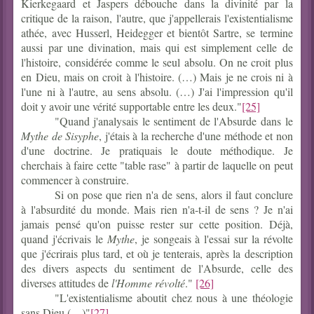
Kierkegaard et Jaspers débouche dans la divinité par la
critique de la raison, l'autre, que j'appellerais l'existentialisme
athée, avec Husserl, Heidegger et bientôt Sartre, se termine
aussi par une divination, mais qui est simplement celle de
l'histoire, considérée comme le seul absolu. On ne croit plus
en Dieu, mais on croit à l'histoire. (…) Mais je ne crois ni à
l'une ni à l'autre, au sens absolu. (…) J'ai l'impression qu'il
doit y avoir une vérité supportable entre les deux."
[25]
"Quand j'analysais le sentiment de l'Absurde dans le
Mythe de Sisyphe
, j'étais à la recherche d'une méthode et non
d'une doctrine. Je pratiquais le doute méthodique. Je
cherchais à faire cette "table rase" à partir de laquelle on peut
commencer à construire.
Si on pose que rien n'a de sens, alors il faut conclure
à l'absurdité du monde. Mais rien n'a-t-il de sens ? Je n'ai
jamais pensé qu'on puisse rester sur cette position. Déjà,
quand j'écrivais le
Mythe
, je songeais à l'essai sur la révolte
que j'écrirais plus tard, et où je tenterais, après la description
des divers aspects du sentiment de l'Absurde, celle des
diverses attitudes de
l'Homme révolté
."
[26]
"L'existentialisme aboutit chez nous à une théologie
sans Dieu (…)"
[27]