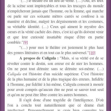
"(…) le théâtre est un lieu de vérité. (…) Oui, les feux
de la scène sont impitoyables et tous les trucages du monde
n'empêcheront jamais que l'homme, ou la femme, qui marche
ou parle sur ces soixante mètres carrés se confesse à sa
manière et décline, malgré les déguisements et les costumes,
sa véritable identité. (…) Ceux qui aiment le mystère des
cœurs et la vérité cachée des êtres, c'est ici qu'ils doivent venir
et que leur curiosité insatiable risque d'être en partie
comblée."
[9]
"(…) pour moi le théâtre est justement le plus haut
des genres littéraires et en tout cas le plus universel."
[10]
A propos de Caligula :
"Mais, si sa vérité est de se
révolter contre le destin, son erreur est de nier les hommes.
On ne peut tout détruire sans se détruire soi-même. (…)
Caligula
est l'histoire d'un suicide supérieur. C'est l'histoire
de la plus humaine et de la plus tragique des erreurs. Infidèle
à l'homme, par fidélité à lui-même, Caligula consent à mourir
pour avoir compris qu'aucun être ne peut se sauver tout seul
et qu'on ne peut être libre contre les autres hommes.
Il s'agit donc d'une tragédie de l'intelligence. D'où
l'on a conclu tout naturellement que ce drame était
intellectuel. Personnellement, je crois bien connaître les