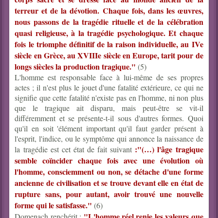
terreur et de la dévotion. Chaque fois, dans les œuvres,
nous passons de la tragédie rituelle et de la célébration
quasi religieuse, à la tragédie psychologique. Et chaque
fois le triomphe définitif de la raison individuelle, au IVe
siècle en Grèce, au XVIIIe siècle en Europe, tarit pour de
longs siècles la production tragique."
(5)
L'homme est responsable face à lui-même de ses propres
actes ; il n'est plus le jouet d'une fatalité extérieure, ce qui ne
signifie que cette fatalité n'existe pas en l'homme, ni non plus
que le tragique ait disparu, mais peut-être se vit-il
différemment et se présente-t-il sous d'autres formes. Quoi
qu'il en soit 'élément important qu'il faut garder présent à
l'esprit, l'indice, ou le symptôme qui annonce la naissance de
:"(…) l'âge tragique
la tragédie est cet état de fait suivant
semble coïncider chaque fois avec une évolution où
l'homme, consciemment ou non, se détache d'une forme
ancienne de civilisation et se trouve devant elle en état de
rupture sans, pour autant, avoir trouvé une nouvelle
forme qui le satisfasse."
(6)
"L'homme réel renie les valeurs que
Domenach renchérit :