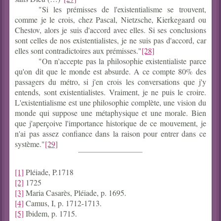
"Si les prémisses de l'existentialisme se trouvent,
comme je le crois, chez Pascal, Nietzsche, Kierkegaard ou
Chestov, alors je suis d'accord avec elles. Si ses conclusions
sont celles de nos existentialistes, je ne suis pas d'accord, car
elles sont contradictoires aux prémisses."
[28]
"On n'accepte pas la philosophie existentialiste parce
qu'on dit que le monde est absurde. A ce compte 80% des
passagers du métro, si j'en crois les conversations que j'y
entends, sont existentialistes. Vraiment, je ne puis le croire.
L'existentialisme est une philosophie complète, une vision du
monde qui suppose une métaphysique et une morale. Bien
que j'aperçoive l'importance historique de ce mouvement, je
n'ai pas assez confiance dans la raison pour entrer dans ce
système."
[29]
[1]
Pléiade, P.1718
[2]
1725
[3]
Maria Casarès, Pléiade, p. 1695.
[4]
Camus, I, p. 1712-1713.
[5]
Ibidem, p. 1715.