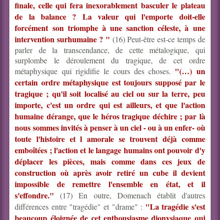
finale, celle qui fera inexorablement basculer le plateau
de la balance ? La valeur qui l'emporte doit-elle
forcément son triomphe à une sanction céleste, à une
intervention surhumaine ? "
(16) Peut-être est-ce temps de
parler de la transcendance, de cette métalogique, qui
surplombe le déroulement du tragique, de cet ordre
"(…) un
métaphysique qui rigidifie le cours des choses.
certain ordre métaphysique est toujours supposé par le
tragique ; qu'il soit localisé au ciel ou sur la terre, peu
importe, c'est un ordre qui est ailleurs, et que l'action
humaine dérange, que le héros tragique déchire ; par là
nous sommes invités à penser à un ciel - ou à un enfer- où
toute l'histoire et l amorale se trouvent déjà comme
emboîtées ; l'action et le langage humains ont pouvoir d'y
déplacer les pièces, mais comme dans ces jeux de
construction où après avoir retiré un cube il devient
impossible de remettre l'ensemble en état, et il
s'effondre."
(17) En outre, Domenach établit d'autres
"La tragédie s'est
différences entre "tragédie" et "drame" :
beaucoup éloignée de cet enthousiasme dionysiaque qui