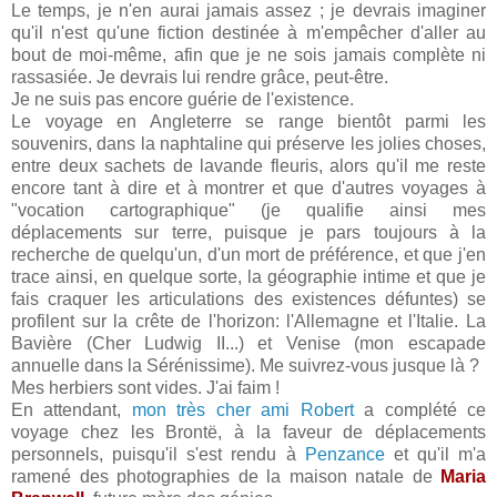
Le temps, je n'en aurai jamais assez ; je devrais imaginer
qu'il n'est qu'une fiction destinée à m'empêcher d'aller au
bout de moi-même, afin que je ne sois jamais complète ni
rassasiée. Je devrais lui rendre grâce, peut-être.
Je ne suis pas encore guérie de l'existence.
Le voyage en Angleterre se range bientôt parmi les
souvenirs, dans la naphtaline qui préserve les jolies choses,
entre deux sachets de lavande fleuris, alors qu'il me reste
encore tant à dire et à montrer et que d'autres voyages à
"vocation cartographique" (je qualifie ainsi mes
déplacements sur terre, puisque je pars toujours à la
recherche de quelqu'un, d'un mort de préférence, et que j'en
trace ainsi, en quelque sorte, la géographie intime et que je
fais craquer les articulations des existences défuntes) se
profilent sur la crête de l'horizon: l'Allemagne et l'Italie. La
Bavière (Cher Ludwig II...) et Venise (mon escapade
annuelle dans la Sérénissime). Me suivrez-vous jusque là ?
Mes herbiers sont vides. J'ai faim !
En attendant,
mon très cher ami Robert
a complété ce
voyage chez les Brontë, à la faveur de déplacements
personnels, puisqu'il s'est rendu à
Penzance
et qu'il m'a
ramené des photographies de la maison natale de
Maria